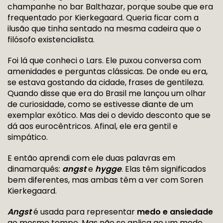
champanhe no bar Balthazar, porque soube que era
frequentado por Kierkegaard. Queria ficar com a
ilusão que tinha sentado na mesma cadeira que o
filósofo existencialista.
Foi lá que conheci o Lars. Ele puxou conversa com
amenidades e perguntas clássicas. De onde eu era,
se estava gostando da cidade, frases de gentileza.
Quando disse que era do Brasil me lançou um olhar
de curiosidade, como se estivesse diante de um
exemplar exótico. Mas dei o devido desconto que se
dá aos eurocêntricos. Afinal, ele era gentil e
simpático.
E então aprendi com ele duas palavras em
dinamarquês:
angst
e
hygge
. Elas têm significados
bem diferentes, mas ambas têm a ver com Soren
Kierkegaard.
Angst
é usada para representar
medo e ansiedade
ao mesmo tempo. Mas não se aplica ao um medo