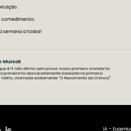
xicação.
ia: comedimento.
a semana a todos!
o Mussak
 que é! E não afirmo sem prova: nosso primeiro cronista foi
ha primeira foi descaradamente baseada na primeira
e Velho, chamada exatamente “O Nascimento da Crônica".
IA – Eugeniu