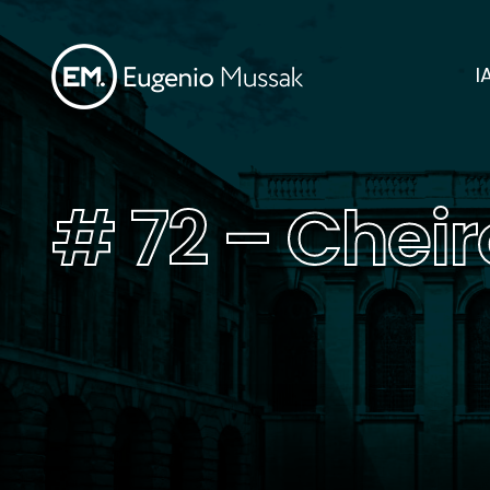
I
# 72 – Cheir