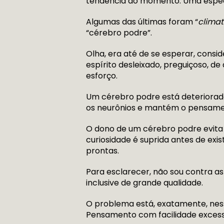
tendência do momento. Uma espéci
Algumas das últimas foram “
climat
“cérebro podre”.
Olha, era até de se esperar, consi
espírito desleixado, preguiçoso, d
esforço.
Um cérebro podre está deteriorad
os neurônios e mantém o pensame
O dono de um cérebro podre evita 
curiosidade é suprida antes de exis
prontas.
Para esclarecer, não sou contra as
inclusive de grande qualidade.
O problema está, exatamente, ness
Pensamento com facilidade excessi