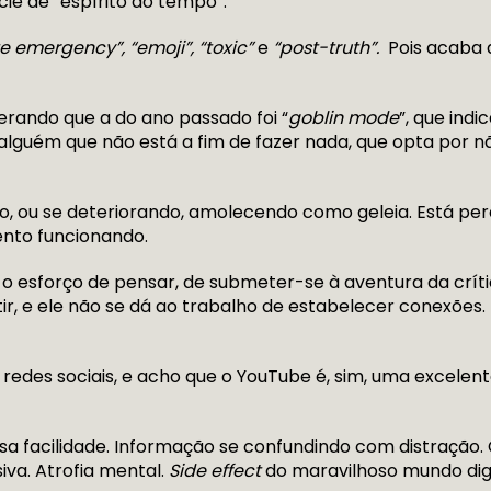
e de “espírito do tempo”.
e emergency”, “emoji”, “toxic”
e
“post-truth”.
Pois acaba d
derando que a do ano passado foi “
goblin mode
”, que ind
e alguém que não está a fim de fazer nada, que opta por 
o, ou se deteriorando, amolecendo como geleia. Está p
nto funcionando.
o esforço de pensar, de submeter-se à aventura da crít
tir, e ele não se dá ao trabalho de estabelecer conexões.
 redes sociais, e acho que o YouTube é, sim, uma excelen
a facilidade. Informação se confundindo com distração.
va. Atrofia mental.
Side effect
do maravilhoso mundo digit