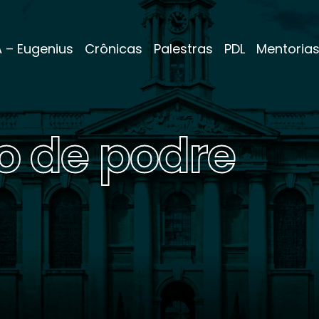
A – Eugenius
Crônicas
Palestras
PDL
Mentoria
o de podre