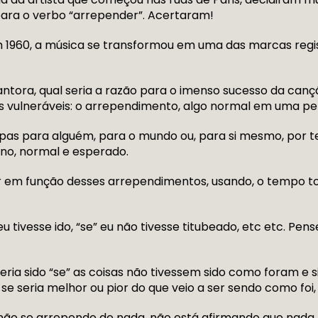
para o verbo “arrepender”. Acertaram!
1960, a música se transformou em uma das marcas regist
ntora, qual seria a razão para o imenso sucesso da cançã
 vulneráveis: o arrependimento, algo normal em uma pe
as para alguém, para o mundo ou, para si mesmo, por te
no, normal e esperado.
ver em função desses arrependimentos, usando, o tempo t
 eu tivesse ido, “se” eu não tivesse titubeado, etc etc. Pen
eria sido “se” as coisas não tivessem sido como foram 
se seria melhor ou pior do que veio a ser sendo como foi,
 não se arrepende de nada, não está afirmando que nad