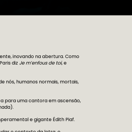
erente, inovando na abertura. Como
aris diz
Je m’enfous de toi
, e
 de nós, humanos normais, mortais,
ica para uma cantora em ascensão,
nada).
peramental e gigante Édith Piaf.
dar o contexto da letra, e