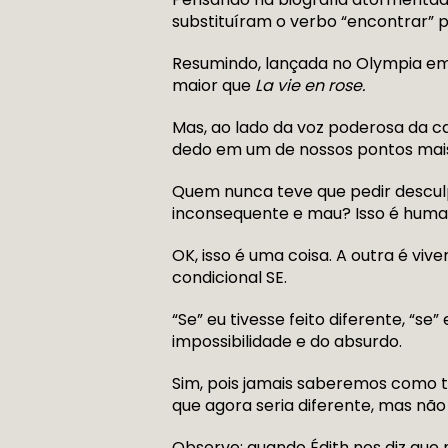
substituíram o verbo “encontrar” 
Resumindo, lançada no Olympia em 
maior que
La vie en rose.
Mas, ao lado da voz poderosa da ca
dedo em um de nossos pontos mais
Quem nunca teve que pedir desculp
inconsequente e mau? Isso é huma
OK, isso é uma coisa. A outra é vi
condicional SE.
“Se” eu tivesse feito diferente, “se”
impossibilidade e do absurdo.
Sim, pois jamais saberemos como t
que agora seria diferente, mas não 
Observe: quando Édith nos diz que