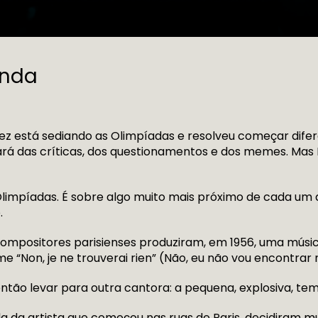
enda
 vez está sediando as Olimpíadas e resolveu começar dif
ará das críticas, dos questionamentos e dos memes. Mas P
 Olimpíadas. É sobre algo muito mais próximo de cada um
.
 compositores parisienses produziram, em 1956, uma mús
“Non, je ne trouverai rien” (Não, eu não vou encontrar 
então levar para outra cantora: a pequena, explosiva, tem
 da artista que começou nas ruas de Paris, decidiram mu