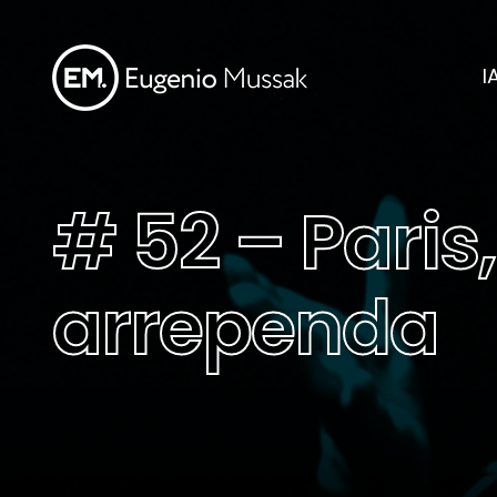
I
# 52 – Paris
arrependa