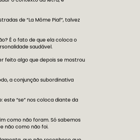
radas de “La Môme Piaf”, talvez
o? É o fato de que ela coloca o
rsonalidade saudável.
r feito algo que depois se mostrou
odo, a conjunção subordinativa
se: este “se” nos coloca diante da
e sim como não foram. Só sabemos
 e não como não foi.
a lamenta, que não reconhece que