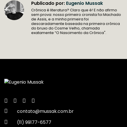
Publicado por:
Eugenio Mussak
Crônica é literatura? Claro que é! E não afirmo
sem prova: nosso primeiro cronista foi Machado
de Assis, e a minha primeira foi
descaradamente baseada na primeira crônica
do bruxo do Cosme Velho, chamada
exatamente “O Nascimento da Crônica".
contato@mussak.com.br
(11) 99177-6577